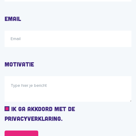
Email
Motivatie
I
Ik ga akkoord met de
k
privacyverklaring.
g