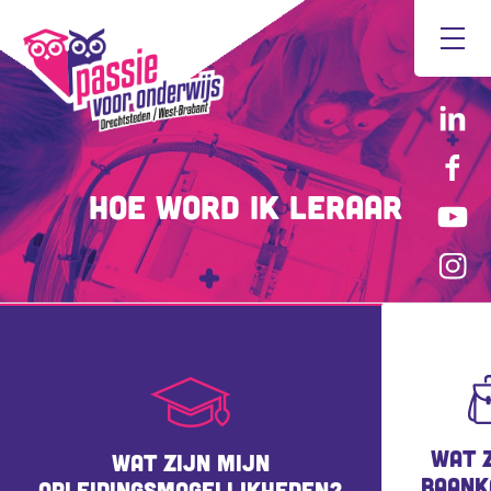
Hoe word ik leraar
WAT Z
WAT ZIJN MIJN
BAANK
OPLEIDINGSMOGELIJKHEDEN?