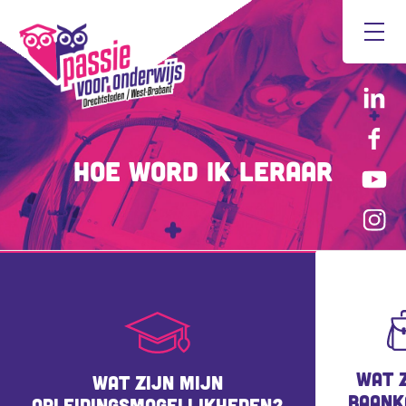
Hoe word ik leraar
WAT Z
WAT ZIJN MIJN
BAANK
OPLEIDINGSMOGELIJKHEDEN?