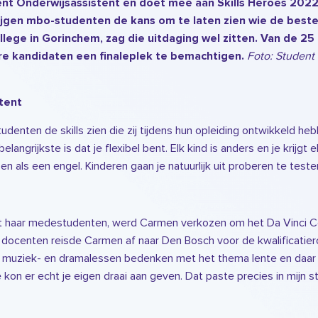
ent Onderwijsassistent en doet mee aan Skills Heroes 2022
ijgen mbo-studenten de kans om te laten zien wie de beste
llege in Gorinchem, zag die uitdaging wel zitten. Van de 2
Foto: Student
 kandidaten een finaleplek te bemachtigen.
stent
udenten de skills zien die zij tijdens hun opleiding ontwikkeld h
 belangrijkste is dat je flexibel bent. Elk kind is anders en je kri
 als een engel. Kinderen gaan je natuurlijk uit proberen te teste
haar medestudenten, werd Carmen verkozen om het Da Vinci Colle
docenten reisde Carmen af naar Den Bosch voor de kwalificatie
r muziek- en dramalessen bedenken met het thema lente en daar v
kon er echt je eigen draai aan geven. Dat paste precies in mijn str