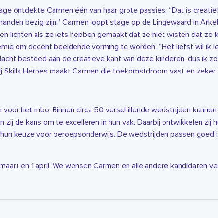
age ontdekte Carmen één van haar grote passies: “Dat is creatief z
anden bezig zijn.” Carmen loopt stage op de Lingewaard in Arkel
ien lichten als ze iets hebben gemaakt dat ze niet wisten dat ze
emie om docent beeldende vorming te worden. “Het liefst wil ik l
cht besteed aan de creatieve kant van deze kinderen, dus ik zou 
bij Skills Heroes maakt Carmen die toekomstdroom vast en zeker 
en voor het mbo. Binnen circa 50 verschillende wedstrijden kunnen
n zij de kans om te excelleren in hun vak. Daarbij ontwikkelen zij
r hun keuze voor beroepsonderwijs. De wedstrijden passen goed
1 maart en 1 april. We wensen Carmen en alle andere kandidaten ve