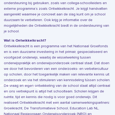
ondersteuning bij gebruiken, zoals van collega-schoolleiders en
externe programma’s zoals Ontwikkelkracht. Je krijgt handvatten
aangereikt waarmee je concreet aan de slag kunt om je school
duurzaam te verbeteren. Ook krijg je informatie over de
mogelijkheden die Ontwikkelkracht biedt in de ondersteuning van
je school.
Wat is Ontwikkelkracht?
Ontwikkelkracht is een programma van het Nationaal Groeifonds
en is een duurzame investering in het primair, gespecialiseerd en
voortgezet onderwijs, waarbij de wisselwerking tussen
onderwijspraktijk en onderwijsonderzoek centraal staat. Dat doen
we door het bevorderen van een onderzoeks- en verbetercultuur
op scholen, door het toegankelijk maken van relevante kennis uit
onderzoek en via het stimuleren van kennisdeling tússen scholen.
De vraag en eigen ontwikkeling van de school staat altijd centraal
en ons vertrekpunt is altijd het schoolteam. Scholen krijgen de
ruimte, tijd en kennis die nodig is voor goed onderwijs. Dit
realiseert Ontwikkelkracht met een aantal samenwerkingspartners:
Groeikracht, De Transformatieve School, Education Lab NL,
Nationaal Regieorgaan Onderwijsonderzoek (NRO) en