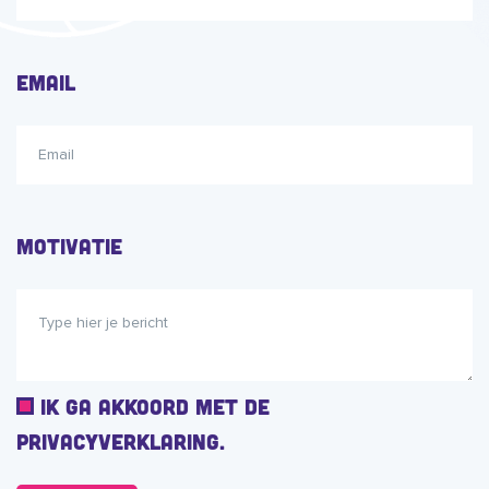
Email
Motivatie
I
Ik ga akkoord met de
k
privacyverklaring.
g