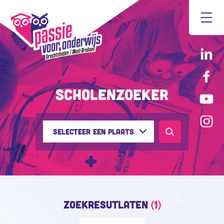
Scholenzoeker
Selecteer een plaats
Zoekresutlaten
(1)