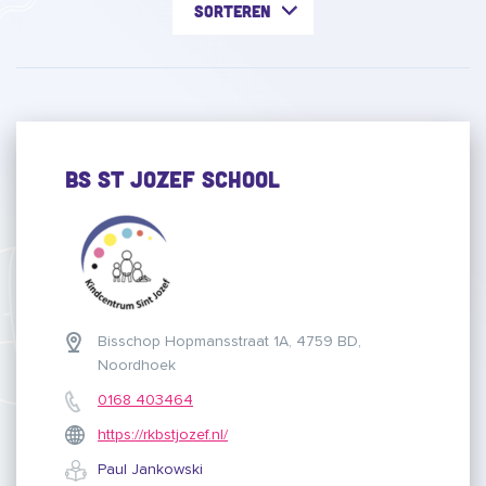
Sorteren
BS St Jozef School
Bisschop Hopmansstraat 1A, 4759 BD,
Noordhoek
0168 403464
https://rkbstjozef.nl/
Paul Jankowski