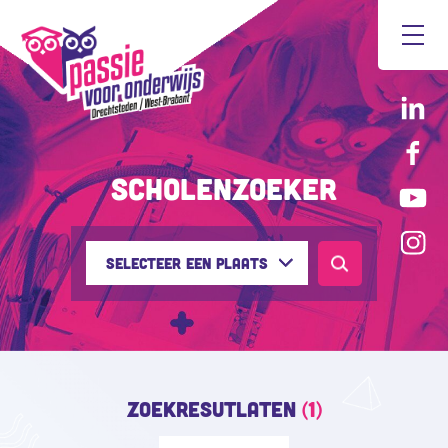
Scholenzoeker
Selecteer een plaats
Zoekresutlaten
(1)